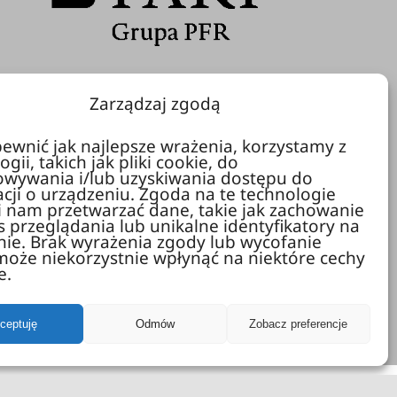
Zarządzaj zgodą
Polska Agencja Rozwoju Przedsiębiorczości
ewnić jak najlepsze wrażenia, korzystamy z
ul. Pańska 81/83
gii, takich jak pliki cookie, do
owywania i/lub uzyskiwania dostępu do
00-834 Warszawa
cji o urządzeniu. Zgoda na te technologie
 nam przetwarzać dane, takie jak zachowanie
 przeglądania lub unikalne identyfikatory na
onie. Brak wyrażenia zgody lub wycofanie
oże niekorzystnie wpłynąć na niektóre cechy
e.
ceptuję
Odmów
Zobacz preferencje