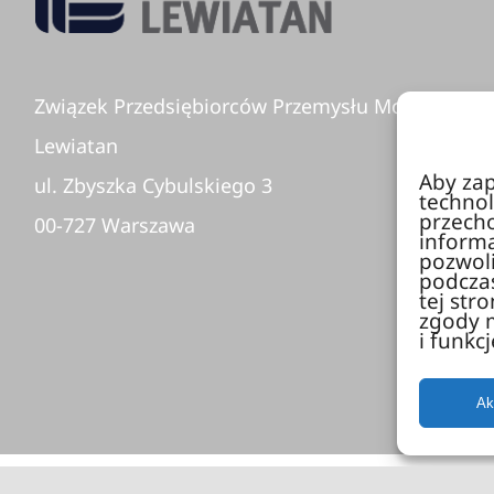
Związek Przedsiębiorców Przemysłu Mody
Lewiatan
Aby zap
ul. Zbyszka Cybulskiego 3
technolo
przech
00-727 Warszawa
informa
pozwoli
podczas
tej str
zgody m
i funkcj
Ak