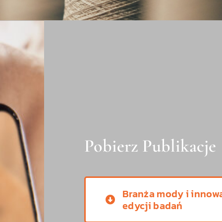
Pobierz Publikacje
Branża mody i innowa
edycji badań