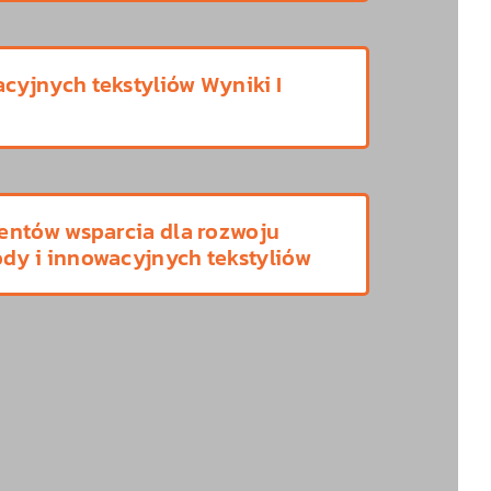
cyjnych tekstyliów Wyniki I
mentów wsparcia dla rozwoju
dy i innowacyjnych tekstyliów