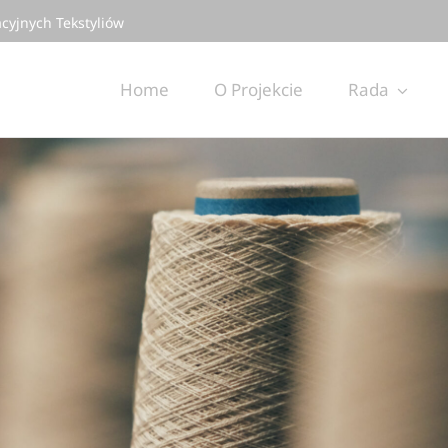
cyjnych Tekstyliów
Home
O Projekcie
Rada