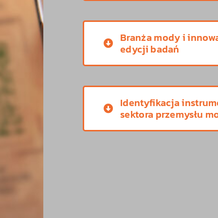
Branża mody i innowa
edycji badań
Identyfikacja instru
sektora przemysłu mo